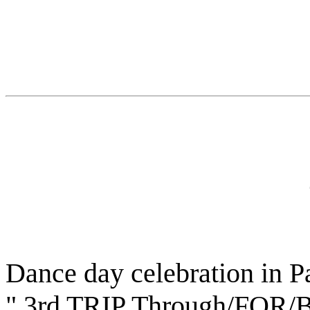
Dance day celebration in
P
" 3rd TRIP Through/FO