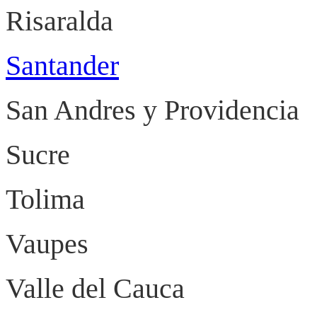
Risaralda P
Santander
Bucar
San Andres y Providen
Sucre Sinc
Tolima Ib
Vaupes M
Valle del Cauc