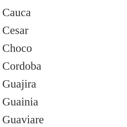
Cauca Po
Cesar Vall
Choco Qu
Cordoba Mo
Guajira Ri
Guainia In
Guaviare San Jo